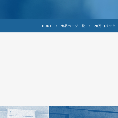
HOME
>
商品ページ一覧
>
20万円パック