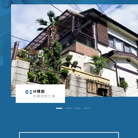
04
01
02
03
南船場マンション
H様邸
K様邸
N様邸
内装工事
外壁改修工事
浴室改修工事
外壁改修工事